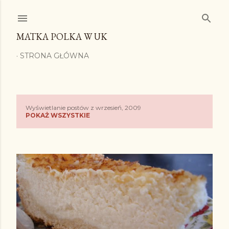
Przejdź do głównej zawartości
MATKA POLKA W UK
STRONA GŁÓWNA
Wyświetlanie postów z wrzesień, 2009
P
POKAŻ WSZYSTKIE
o
s
t
y