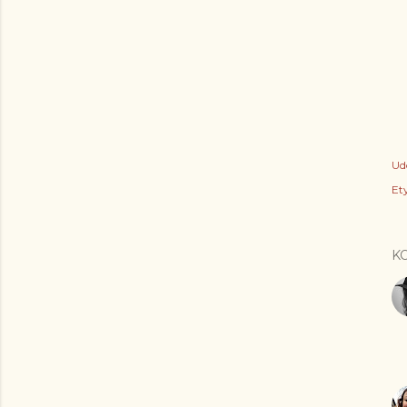
Ud
Ety
K