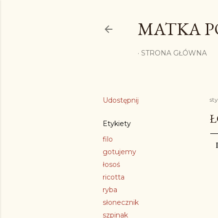
MATKA P
STRONA GŁÓWNA
Udostępnij
sty
Ł
Etykiety
filo
gotujemy
łosoś
ricotta
ryba
słonecznik
szpinak