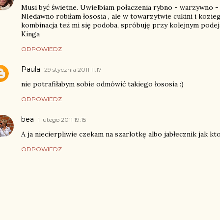
Musi być świetne. Uwielbiam połaczenia rybno - warzywno - 
NIedawno robiłam łososia , ale w towarzytwie cukini i kozieg
kombinacja też mi się podoba, spróbuję przy kolejnym podej
Kinga
ODPOWIEDZ
Paula
29 stycznia 2011 11:17
nie potrafiłabym sobie odmówić takiego łososia :)
ODPOWIEDZ
bea
1 lutego 2011 19:15
A ja niecierpliwie czekam na szarlotkę albo jabłecznik jak kto
ODPOWIEDZ