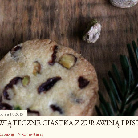
udnia 17, 2015
WIĄTECZNE CIASTKA Z ŻURAWINĄ I PIS
ostępnij
7 komentarzy