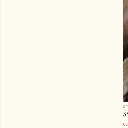
gr
Ś
Ud