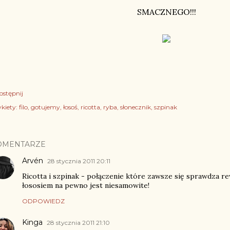
SMACZNEGO!!!
ostępnij
kiety:
filo
gotujemy
łosoś
ricotta
ryba
słonecznik
szpinak
OMENTARZE
Arvén
28 stycznia 2011 20:11
Ricotta i szpinak - połączenie które zawsze się sprawdza rew
łososiem na pewno jest niesamowite!
ODPOWIEDZ
Kinga
28 stycznia 2011 21:10