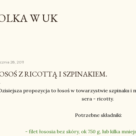
Przejdź do głównej zawartości
OLKA W UK
cznia 28, 2011
OSOŚ Z RICOTTĄ I SZPINAKIEM.
Dzisiejsza propozycja to łosoś w towarzystwie szpinaku i 
sera - ricotty.
Potrzebne składniki:
- filet łososia bez skóry, ok 750 g, lub kilka mn