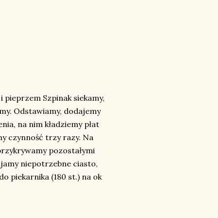
i pieprzem Szpinak siekamy,
amy. Odstawiamy, dodajemy
nia, na nim kładziemy płat
y czynność trzy razy. Na
ć przykrywamy pozostałymi
ajamy niepotrzebne ciasto,
 piekarnika (180 st.) na ok
.