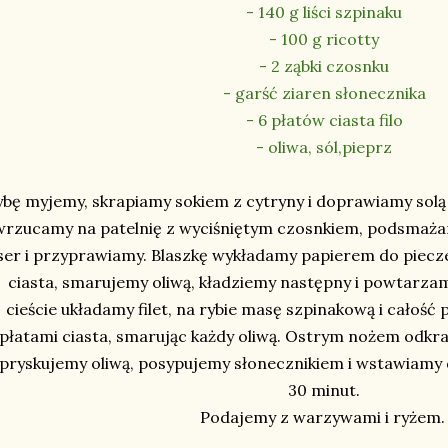
- 140 g liści szpinaku
- 100 g ricotty
- 2 ząbki czosnku
- garść ziaren słonecznika
- 6 płatów ciasta filo
- oliwa, sól,pieprz
ybę myjemy, skrapiamy sokiem z cytryny i doprawiamy solą 
wrzucamy na patelnię z wyciśniętym czosnkiem, podsmaż
ser i przyprawiamy. Blaszkę wykładamy papierem do piecze
ciasta, smarujemy oliwą, kładziemy następny i powtarzam
cieście układamy filet, na rybie masę szpinakową i całoś
płatami ciasta, smarując każdy oliwą. Ostrym nożem odkr
pryskujemy oliwą, posypujemy słonecznikiem i wstawiamy do
30 minut.
Podajemy z warzywami i ryżem