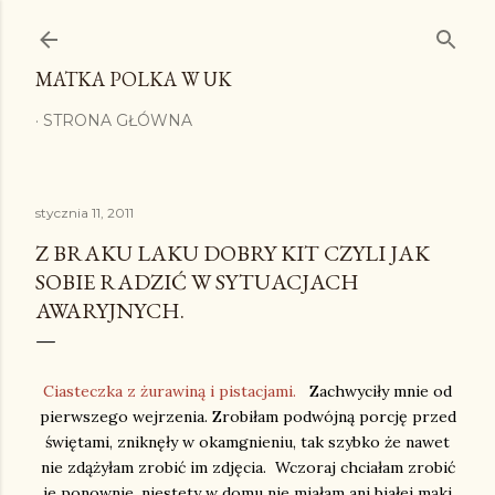
Przejdź do głównej zawartości
MATKA POLKA W UK
STRONA GŁÓWNA
stycznia 11, 2011
Z BRAKU LAKU DOBRY KIT CZYLI JAK
SOBIE RADZIĆ W SYTUACJACH
AWARYJNYCH.
Ciasteczka z żurawiną i pistacjami.
Zachwyciły mnie od
pierwszego wejrzenia. Zrobiłam podwójną porcję przed
świętami, zniknęły w okamgnieniu, tak szybko że nawet
nie zdążyłam zrobić im zdjęcia. Wczoraj chciałam zrobić
je ponownie, niestety w domu nie miałam ani białej mąki