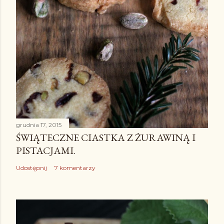
a
r
z
grudnia 17, 2015
ŚWIĄTECZNE CIASTKA Z ŻURAWINĄ I
PISTACJAMI.
Udostępnij
7 komentarzy