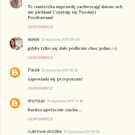
Te ciasteczka naprawdę zachwycają! dawno uch
nie piekłam! Częstuję się Twoimi:)
Pozdrawiam!
ODPOWIEDZ
asieja
12 stycznia 2011 09:05
gdyby tylko się dało podkraśc choc jedno..:-)
ODPOWIEDZ
Paula
12 stycznia 2011 10:12
zapowiada się przepysznie!
ODPOWIEDZ
anytsujx
12 stycznia 2011 14:18
Bardzo apetyczne ciacha ....
ODPOWIEDZ
cukrowa wróżka
12 stycznia 2011 19:52