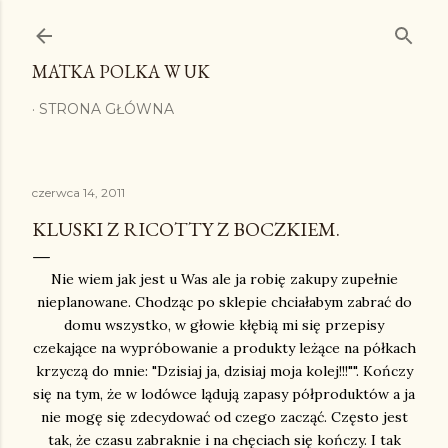
Przejdź do głównej zawartości
MATKA POLKA W UK
STRONA GŁÓWNA
czerwca 14, 2011
KLUSKI Z RICOTTY Z BOCZKIEM.
Nie wiem jak jest u Was ale ja robię zakupy zupełnie
nieplanowane. Chodząc po sklepie chciałabym zabrać do
domu wszystko, w głowie kłębią mi się przepisy
czekające na wypróbowanie a produkty leżące na półkach
krzyczą do mnie: "Dzisiaj ja, dzisiaj moja kolej!!!"". Kończy
się na tym, że w lodówce lądują zapasy półproduktów a ja
nie mogę się zdecydować od czego zacząć. Często jest
tak, że czasu zabraknie i na chęciach się kończy. I tak