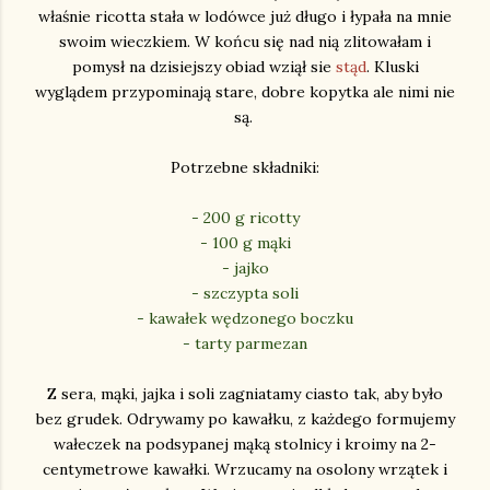
właśnie ricotta stała w lodówce już długo i łypała na mnie
swoim wieczkiem. W końcu się nad nią zlitowałam i
pomysł na dzisiejszy obiad wziął sie
stąd
. Kluski
wyglądem przypominają stare, dobre kopytka ale nimi nie
są.
Potrzebne składniki:
- 200 g ricotty
- 100 g mąki
- jajko
- szczypta soli
- kawałek wędzonego boczku
- tarty parmezan
Z sera, mąki, jajka i soli zagniatamy ciasto tak, aby było
bez grudek. Odrywamy po kawałku, z każdego formujemy
wałeczek na podsypanej mąką stolnicy i kroimy na 2-
centymetrowe kawałki. Wrzucamy na osolony wrzątek i