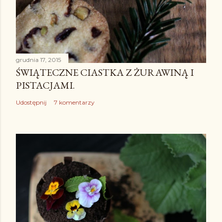
grudnia 17, 2015
ŚWIĄTECZNE CIASTKA Z ŻURAWINĄ I
PISTACJAMI.
Udostępnij
7 komentarzy