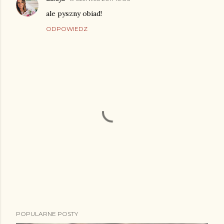
ale pyszny obiad!
ODPOWIEDZ
P
POPULARNE POSTY
r