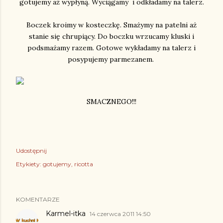
gotujemy aż wypłyną. Wyciągamy i odkładamy na talerz.
Boczek kroimy w kosteczkę. Smażymy na patelni aż
stanie się chrupiący. Do boczku wrzucamy kluski i
podsmażamy razem. Gotowe wykładamy na talerz i
posypujemy parmezanem.
SMACZNEGO!!!
Udostępnij
Etykiety:
gotujemy
ricotta
KOMENTARZE
Karmel-itka
14 czerwca 2011 14:50