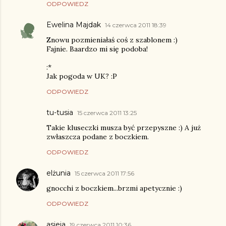
ODPOWIEDZ
Ewelina Majdak
14 czerwca 2011 18:39
Znowu pozmieniałaś coś z szablonem :)
Fajnie. Baardzo mi się podoba!
:*
Jak pogoda w UK? :P
ODPOWIEDZ
tu-tusia
15 czerwca 2011 13:25
Takie kluseczki musza być przepyszne :) A już
zwłaszcza podane z boczkiem.
ODPOWIEDZ
elżunia
15 czerwca 2011 17:56
gnocchi z boczkiem...brzmi apetycznie :)
ODPOWIEDZ
asieja
19 czerwca 2011 10:36