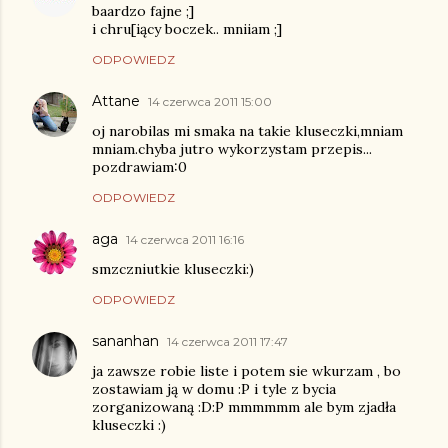
baardzo fajne ;]
i chru[iący boczek.. mniiam ;]
ODPOWIEDZ
Attane
14 czerwca 2011 15:00
oj narobilas mi smaka na takie kluseczki,mniam
mniam.chyba jutro wykorzystam przepis...
pozdrawiam:0
ODPOWIEDZ
aga
14 czerwca 2011 16:16
smzczniutkie kluseczki:)
ODPOWIEDZ
sananhan
14 czerwca 2011 17:47
ja zawsze robie liste i potem sie wkurzam , bo
zostawiam ją w domu :P i tyle z bycia
zorganizowaną :D:P mmmmmm ale bym zjadła
kluseczki :)