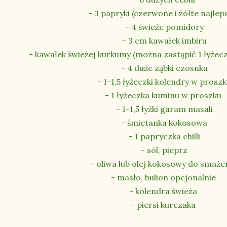
- 3 papryki (czerwone i żółte najlep
- 4 świeże pomidory
- 3 cm kawałek imbiru
- kawałek świeżej kurkumy (można zastąpić 1 łyżec
- 4 duże ząbki czosnku
- 1-1,5 łyżeczki kolendry w prosz
- 1 łyżeczka kuminu w proszku
- 1-1,5 łyżki garam masali
- śmietanka kokosowa
- 1 papryczka chilli
- sól, pieprz
- oliwa lub olej kokosowy do smaże
- masło, bulion opcjonalnie
- kolendra świeża
- piersi kurczaka