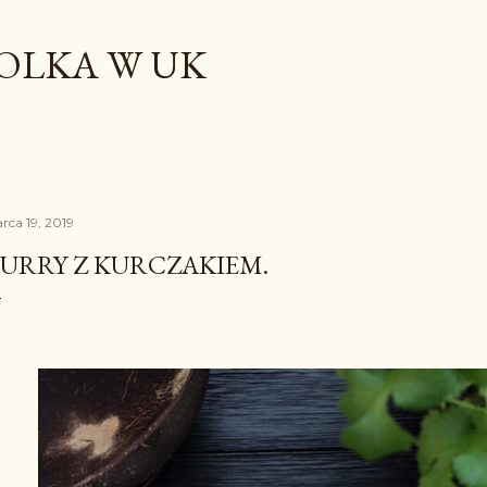
Przejdź do głównej zawartości
OLKA W UK
rca 19, 2019
URRY Z KURCZAKIEM.