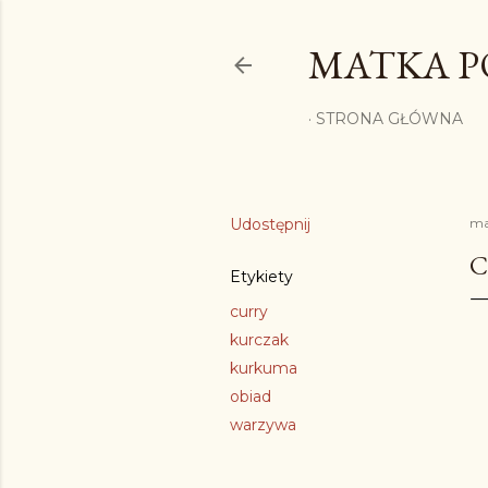
MATKA P
STRONA GŁÓWNA
Udostępnij
ma
C
Etykiety
curry
kurczak
kurkuma
obiad
warzywa