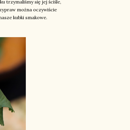
u trzymaliśmy się jej ściśle,
przypraw można oczywiście
 nasze kubki smakowe.