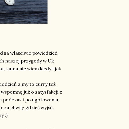
ożna właściwie powiedzieć,
kach naszej przygody w Uk
t, sama nie wiem kiedy i jak
codzień a my to curry też
 wspomnę już o satysfakcji z
a podczas i po ugotowaniu,
r za chwilę gdzieś wyjść.
y :)