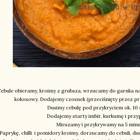
Cebule obieramy, kroimy z grubsza, wrzucamy do garnka na
kokosowy. Dodajemy czosnek (przeciśnięty przez pr
Dusimy cebulę pod przykryciem ok. 10
Dodajemy starty imbir, kurkumę i prz
Mieszamy i przykrywamy na 5 min
Paprykę, chilli i pomidory kroimy, dorzucamy do cebuli, d