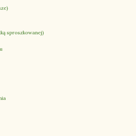
sze)
zką sproszkowanej)
ku
nia