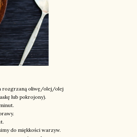
 rozgrzaną oliwę/olej/olej
askę lub pokrojony).
 minut.
yprawy.
ut.
usimy do miękkości warzyw.