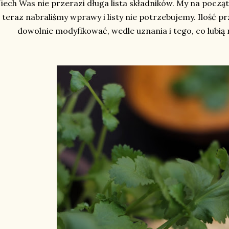
iech Was nie przerazi długa lista składników. My na początk
teraz nabraliśmy wprawy i listy nie potrzebujemy. Ilość 
dowolnie modyfikować, wedle uznania i tego, co lubią