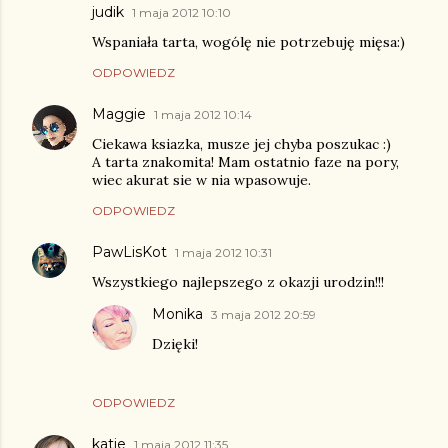
judik
1 maja 2012 10:10
Wspaniała tarta, wogólę nie potrzebuję mięsa:)
ODPOWIEDZ
Maggie
1 maja 2012 10:14
Ciekawa ksiazka, musze jej chyba poszukac :)
A tarta znakomita! Mam ostatnio faze na pory,
wiec akurat sie w nia wpasowuje.
ODPOWIEDZ
PawLisKot
1 maja 2012 10:31
Wszystkiego najlepszego z okazji urodzin!!!
Monika
3 maja 2012 20:59
Dzięki!
ODPOWIEDZ
katie
1 maja 2012 11:35