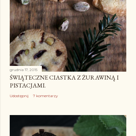
r
z
grudnia 17, 2015
ŚWIĄTECZNE CIASTKA Z ŻURAWINĄ I
PISTACJAMI.
Udostępnij
7 komentarzy