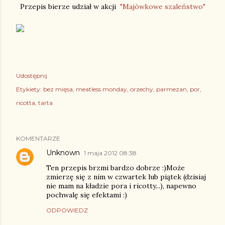
Przepis bierze udział w akcji
"Majówkowe szaleństwo"
Udostępnij
Etykiety:
bez mięsa
meatless monday
orzechy
parmezan
por
ricotta
tarta
KOMENTARZE
Unknown
1 maja 2012 08:38
Ten przepis brzmi bardzo dobrze :)Może
zmierzę się z nim w czwartek lub piątek (dzisiaj
nie mam na kładzie pora i ricotty...), napewno
pochwalę się efektami :)
ODPOWIEDZ