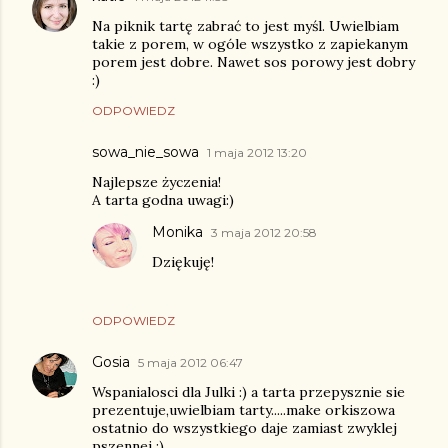
Na piknik tartę zabrać to jest myśl. Uwielbiam
takie z porem, w ogóle wszystko z zapiekanym
porem jest dobre. Nawet sos porowy jest dobry
:)
ODPOWIEDZ
sowa_nie_sowa
1 maja 2012 13:20
Najlepsze życzenia!
A tarta godna uwagi:)
Monika
3 maja 2012 20:58
Dziękuję!
ODPOWIEDZ
Gosia
5 maja 2012 06:47
Wspanialosci dla Julki :) a tarta przepysznie sie
prezentuje,uwielbiam tarty.....make orkiszowa
ostatnio do wszystkiego daje zamiast zwyklej
pszennej :)