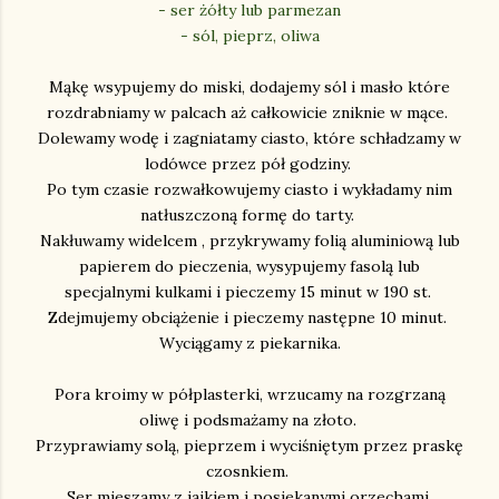
- ser żółty lub parmezan
- sól, pieprz, oliwa
Mąkę wsypujemy do miski, dodajemy sól i masło które
rozdrabniamy w palcach aż całkowicie zniknie w mące.
Dolewamy wodę i zagniatamy ciasto, które schładzamy w
lodówce przez pół godziny.
Po tym czasie rozwałkowujemy ciasto i wykładamy nim
natłuszczoną formę do tarty.
Nakłuwamy widelcem , przykrywamy folią aluminiową lub
papierem do pieczenia, wysypujemy fasolą lub
specjalnymi kulkami i pieczemy 15 minut w 190 st.
Zdejmujemy obciążenie i pieczemy następne 10 minut.
Wyciągamy z piekarnika.
Pora kroimy w półplasterki, wrzucamy na rozgrzaną
oliwę i podsmażamy na złoto.
Przyprawiamy solą, pieprzem i wyciśniętym przez praskę
czosnkiem.
Ser mieszamy z jajkiem i posiekanymi orzechami.