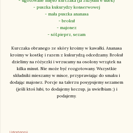
- ugotowane mięso kurczaka (ja zużyłam 6 udek)
- puszka kukurydzy konserwowej
- mała puszka ananasa
- brokuł
- majonez
- sól,pieprz, sezam
Kurczaka obranego ze skóry kroimy w kawałki. Ananasa
kroimy w kostkę i razem z kukurydzą odcedzamy. Brokuł
dzielimy na różyczki i wrzucamy na osolony wrzątek na
kilka minut. Nie może być rozgotowany. Wszystkie
składniki mieszamy w misce, przyprawiając do smaku i
dodając majonez. Porcje na talerzu posypujemy sezamem
(jeśli ktoś lubi, to dodajemy keczup, ja uwielbiam ;) i
podajemy.
Udostępnij