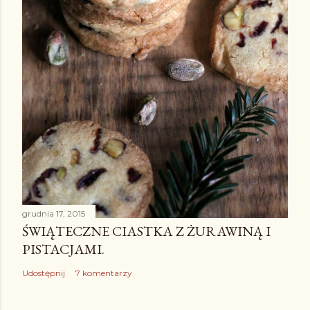
n
t
a
r
z
grudnia 17, 2015
ŚWIĄTECZNE CIASTKA Z ŻURAWINĄ I
PISTACJAMI.
Udostępnij
7 komentarzy