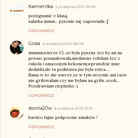
Karmel-itka
5 września 2010 20:49
pożegnanie z klasą.
sałatka mmm... pysznie się zapowiada ;]
ODPOWIEDZ
Gosia
6 września 2010 08:09
mmmm,wierze Ci ,ze byla pyszna ,tez by mi na
pewno posmakowala,niedawno robilam tez z
rukola i smazonym bekonem,wprawdzie inne
dodatki,ale ta podstawa juz byla extra....
Sama w to nie wierze,ze w tym sezonie ani razu
nie grilowalam czy nie bylam na grilu...szok...
Pozdrawiam cieplutko :)
ODPOWIEDZ
dorota20w
6 września 2010 13:10
bardzo fajne połączenie smaków !
ODPOWIEDZ