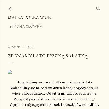
Przejdź do głównej zawartości
MATKA POLKA W UK
STRONA GŁÓWNA
września 05, 2010
ŻEGNAMY LATO PYSZNĄ SAŁATKĄ.
Urządziliśmy wczoraj grilla na pożegnanie lata.
Załapaliśmy się na ostatni dzień ładnej pogody,dziś już
wieje i kropi deszcz. Od jutra ma tak być codziennie.
Perspektywa bardzo optymistyczna,nie powiem ;/
Oprócz tradycyjnych kiełbasek i szaszłyków raczyliśmy