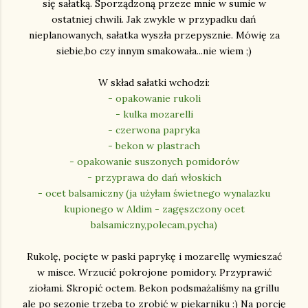
się sałatką. Sporządzoną przeze mnie w sumie w
ostatniej chwili. Jak zwykle w przypadku dań
nieplanowanych, sałatka wyszła przepysznie. Mówię za
siebie,bo czy innym smakowała...nie wiem ;)
W skład sałatki wchodzi:
- opakowanie rukoli
- kulka mozarelli
- czerwona papryka
- bekon w plastrach
- opakowanie suszonych pomidorów
- przyprawa do dań włoskich
- ocet balsamiczny (ja użyłam świetnego wynalazku
kupionego w Aldim - zagęszczony ocet
balsamiczny,polecam,pycha)
Rukolę, pocięte w paski paprykę i mozarellę wymieszać
w misce. Wrzucić pokrojone pomidory. Przyprawić
ziołami. Skropić octem. Bekon podsmażaliśmy na grillu
ale po sezonie trzeba to zrobić w piekarniku :) Na porcję