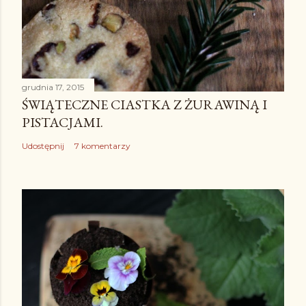
grudnia 17, 2015
ŚWIĄTECZNE CIASTKA Z ŻURAWINĄ I
PISTACJAMI.
Udostępnij
7 komentarzy