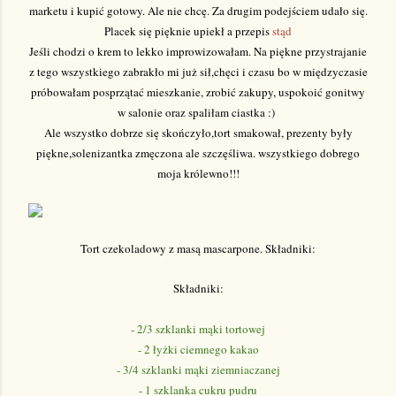
marketu i kupić gotowy. Ale nie chcę. Za drugim podejściem udało się.
Placek się pięknie upiekł a przepis
stąd
Jeśli chodzi o krem to lekko improwizowałam. Na piękne przystrajanie
z tego wszystkiego zabrakło mi już sił,chęci i czasu bo w międzyczasie
próbowałam posprzątać mieszkanie, zrobić zakupy, uspokoić gonitwy
w salonie oraz spaliłam ciastka :)
Ale wszystko dobrze się skończyło,tort smakował, prezenty były
piękne,solenizantka zmęczona ale szczęśliwa. wszystkiego dobrego
moja królewno!!!
Tort czekoladowy z masą mascarpone. Składniki:
Składniki:
- 2/3 szklanki mąki tortowej
- 2 łyżki ciemnego kakao
- 3/4 szklanki mąki ziemniaczanej
- 1 szklanka cukru pudru