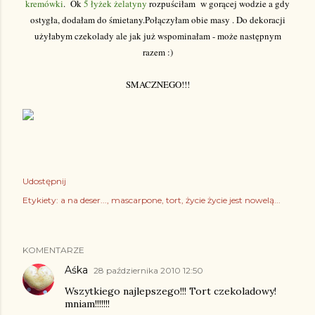
kremówki
. Ok
5 łyżek żelatyny
rozpuściłam w gorącej wodzie a gdy
ostygła, dodałam do śmietany.Połączyłam obie masy . Do dekoracji
użyłabym czekolady ale jak już wspominałam - może następnym
razem :)
SMACZNEGO!!!
Udostępnij
Etykiety:
a na deser...
mascarpone
tort
życie życie jest nowelą...
KOMENTARZE
Aśka
28 października 2010 12:50
Wszytkiego najlepszego!!! Tort czekoladowy!
mniam!!!!!!!