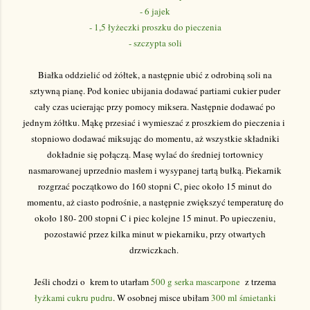
- 6 jajek
- 1,5 łyżeczki proszku do pieczenia
- szczypta soli
Białka oddzielić od żółtek, a następnie ubić z odrobiną soli na
sztywną pianę. Pod koniec ubijania dodawać partiami cukier puder
cały czas ucierając przy pomocy miksera. Następnie dodawać po
jednym żółtku. Mąkę przesiać i wymieszać z proszkiem do pieczenia i
stopniowo dodawać miksując do momentu, aż wszystkie składniki
dokładnie się połączą. Masę wylać do średniej tortownicy
nasmarowanej uprzednio masłem i wysypanej tartą bułką. Piekarnik
rozgrzać początkowo do 160 stopni C, piec około 15 minut do
momentu, aż ciasto podrośnie, a następnie zwiększyć temperaturę do
około 180- 200 stopni C i piec kolejne 15 minut. Po upieczeniu,
pozostawić przez kilka minut w piekarniku, przy otwartych
drzwiczkach.
Jeśli chodzi o krem to utarłam
500 g serka mascarpone
z trzema
łyżkami cukru pudru
. W osobnej misce ubiłam
300 ml śmietanki