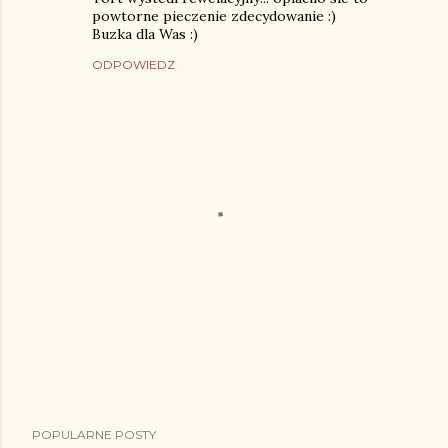
powtorne pieczenie zdecydowanie :)
Buzka dla Was :)
ODPOWIEDZ
P
POPULARNE POSTY
r