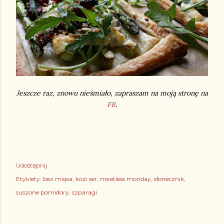
Jeszcze raz, znowu nieśmiało, zapraszam na moją stronę na
FB
.
Udostępnij
Etykiety:
bez mięsa
kozi ser
meatless monday
słonecznik
suszone pomidory
szparagi